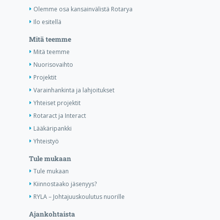
Olemme osa kansainvälistä Rotarya
Ilo esitellä
Mitä teemme
Mitä teemme
Nuorisovaihto
Projektit
Varainhankinta ja lahjoitukset
Yhteiset projektit
Rotaract ja Interact
Lääkäripankki
Yhteistyö
Tule mukaan
Tule mukaan
Kiinnostaako jäsenyys?
RYLA – Johtajuuskoulutus nuorille
Ajankohtaista