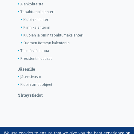
Ajankohtaista
Tapahtumakalenteri
Klubin kalenteri
Piirin kalenteriin
Klubien ja piirin tapahtumakalenteri
Suomen Rotaryn kalenteriin
Täsmäsää Lapua
Presidentin uutiset
Jäsenille
Jäsensivusto
Klubin omat ohjeet
Yhteystiedot
We use cookies to ensure that we give you the best experience on
Copyright © Suomen Rotarypalvelu ry 2026 |