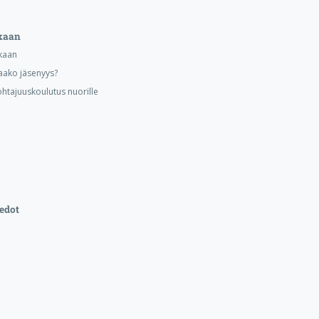
kaan
kaan
aako jäsenyys?
ohtajuuskoulutus nuorille
edot