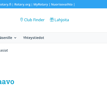
otary.fi
Rotary.org
MyRotary |
Nuorisovaihto
|
|
|
Club Finder
Lahjoita
Jäsenille
Yhteystiedot
asiat
aavo