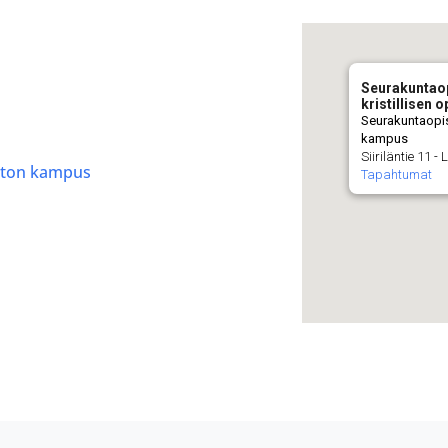
Seurakuntao
kristillisen
Seurakuntaopis
kampus
Siiriläntie 11 -
iston kampus
Tapahtumat