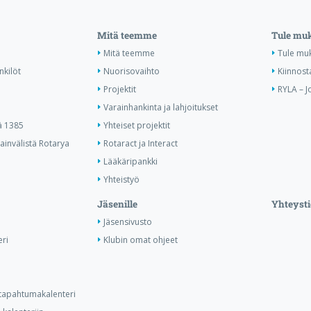
Mitä teemme
Tule mu
Mitä teemme
Tule mu
nkilöt
Nuorisovaihto
Kiinnost
Projektit
RYLA – J
Varainhankinta ja lahjoitukset
ä 1385
Yhteiset projektit
invälistä Rotarya
Rotaract ja Interact
Lääkäripankki
Yhteistyö
Jäsenille
Yhteysti
Jäsensivusto
ri
Klubin omat ohjeet
n tapahtumakalenteri