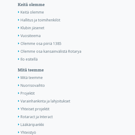
Keitä olemme
Keitä olemme
Hallitus ja toimihenkilöt
Klubin jäsenet
Vuositeema
Olemme osa piiriä 1385
Olemme osa kansainvälistä Rotarya
Ilo esitellä
Mitä teemme
Mitä teemme
Nuorisovaihto
Projektit
Varainhankinta ja lahjoitukset
Yhteiset projektit
Rotaract ja Interact
Lääkäripankki
Yhteistyö