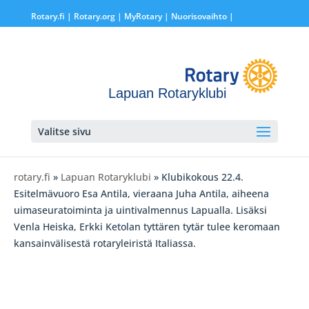
Rotary.fi
|
Rotary.org
|
MyRotary |
Nuorisovaihto
|
Lapuan Rotaryklubi
Valitse sivu
rotary.fi
»
Lapuan Rotaryklubi
» Klubikokous 22.4.
Esitelmävuoro Esa Antila, vieraana Juha Antila, aiheena
uimaseuratoiminta ja uintivalmennus Lapualla. Lisäksi
Venla Heiska, Erkki Ketolan tyttären tytär tulee keromaan
kansainvälisestä rotaryleiristä Italiassa.