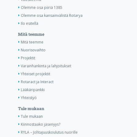
Olemme osa piiriä 1385
Olemme osa kansainvälistä Rotarya
Ilo esitellä
Mitä teemme
Mitä teemme
Nuorisovaihto
Projektit
Varainhankinta ja lahjoitukset
Yhteiset projektit
Rotaract ja Interact
Lääkäripankki
Yhteistyö
Tule mukaan
Tule mukaan
Kiinnostaako jäsenyys?
RYLA – Johtajuuskoulutus nuorille