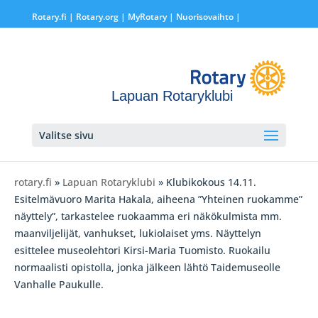
Rotary.fi
|
Rotary.org
|
MyRotary |
Nuorisovaihto
|
Lapuan Rotaryklubi
Valitse sivu
rotary.fi
»
Lapuan Rotaryklubi
» Klubikokous 14.11.
Esitelmävuoro Marita Hakala, aiheena ”Yhteinen ruokamme”
näyttely”, tarkastelee ruokaamma eri näkökulmista mm.
maanviljelijät, vanhukset, lukiolaiset yms. Näyttelyn
esittelee museolehtori Kirsi-Maria Tuomisto. Ruokailu
normaalisti opistolla, jonka jälkeen lähtö Taidemuseolle
Vanhalle Paukulle.