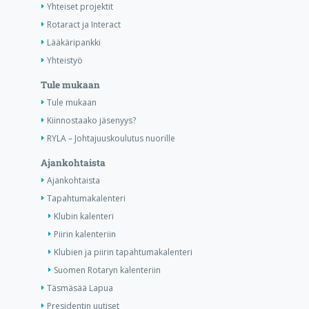
Yhteiset projektit
Rotaract ja Interact
Lääkäripankki
Yhteistyö
Tule mukaan
Tule mukaan
Kiinnostaako jäsenyys?
RYLA – Johtajuuskoulutus nuorille
Ajankohtaista
Ajankohtaista
Tapahtumakalenteri
Klubin kalenteri
Piirin kalenteriin
Klubien ja piirin tapahtumakalenteri
Suomen Rotaryn kalenteriin
Täsmäsää Lapua
Presidentin uutiset