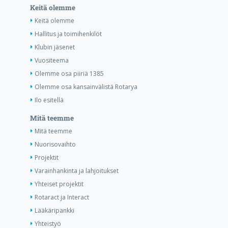
Keitä olemme
Keitä olemme
Hallitus ja toimihenkilöt
Klubin jäsenet
Vuositeema
Olemme osa piiriä 1385
Olemme osa kansainvälistä Rotarya
Ilo esitellä
Mitä teemme
Mitä teemme
Nuorisovaihto
Projektit
Varainhankinta ja lahjoitukset
Yhteiset projektit
Rotaract ja Interact
Lääkäripankki
Yhteistyö