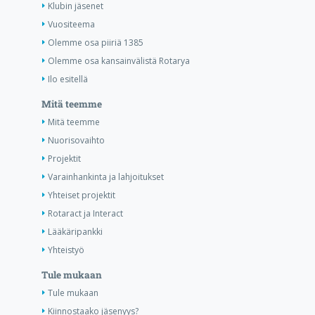
Klubin jäsenet
Vuositeema
Olemme osa piiriä 1385
Olemme osa kansainvälistä Rotarya
Ilo esitellä
Mitä teemme
Mitä teemme
Nuorisovaihto
Projektit
Varainhankinta ja lahjoitukset
Yhteiset projektit
Rotaract ja Interact
Lääkäripankki
Yhteistyö
Tule mukaan
Tule mukaan
Kiinnostaako jäsenyys?