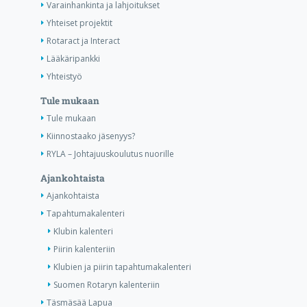
Varainhankinta ja lahjoitukset
Yhteiset projektit
Rotaract ja Interact
Lääkäripankki
Yhteistyö
Tule mukaan
Tule mukaan
Kiinnostaako jäsenyys?
RYLA – Johtajuuskoulutus nuorille
Ajankohtaista
Ajankohtaista
Tapahtumakalenteri
Klubin kalenteri
Piirin kalenteriin
Klubien ja piirin tapahtumakalenteri
Suomen Rotaryn kalenteriin
Täsmäsää Lapua