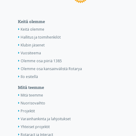
Keitä olemme
Keitä olemme
Hallitus ja toimihenkilöt
Klubin jäsenet
Vuositeema
Olemme osa piiriä 1385
Olemme osa kansainvälistä Rotarya
Ilo esitellä
Mitä teemme
Mitä teemme
Nuorisovaihto
Projektit
Varainhankinta ja lahjoitukset
Yhteiset projektit
Rotaract ja Interact