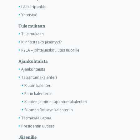
Lääkäripankki
Yhteistyö
Tule mukaan
Tule mukaan
Kiinnostaako jäsenyys?
RYLA – Johtajuuskoulutus nuorille
Ajankohtaista
Ajankohtaista
Tapahtumakalenteri
Klubin kalenteri
Piirin kalenteriin
Klubien ja piirin tapahtumakalenteri
Suomen Rotaryn kalenteriin
Täsmäsää Lapua
Presidentin uutiset
Jäsenille