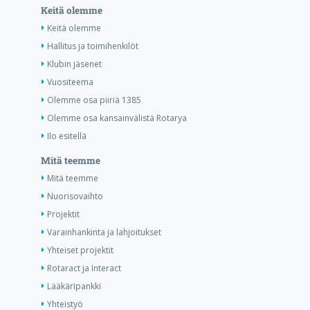
Keitä olemme
Keitä olemme
Hallitus ja toimihenkilöt
Klubin jäsenet
Vuositeema
Olemme osa piiriä 1385
Olemme osa kansainvälistä Rotarya
Ilo esitellä
Mitä teemme
Mitä teemme
Nuorisovaihto
Projektit
Varainhankinta ja lahjoitukset
Yhteiset projektit
Rotaract ja Interact
Lääkäripankki
Yhteistyö