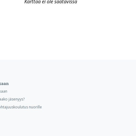
Karttaa ei ole saatavissa
kaan
kaan
aako jäsenyys?
ohtajuuskoulutus nuorille