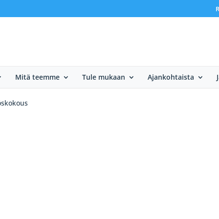
R
Mitä teemme
Tule mukaan
Ajankohtaista
öskokous
s