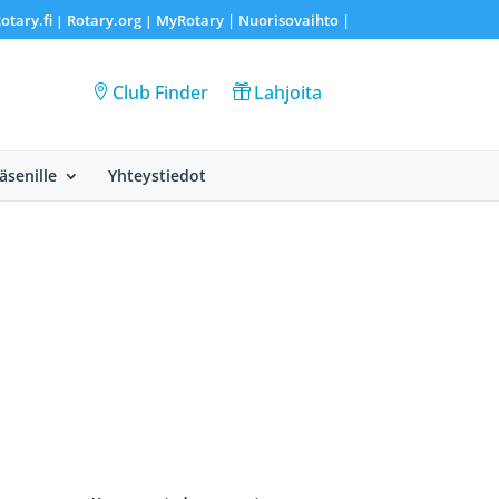
otary.fi
Rotary.org
MyRotary |
Nuorisovaihto
|
|
|
Club Finder
Lahjoita
Jäsenille
Yhteystiedot