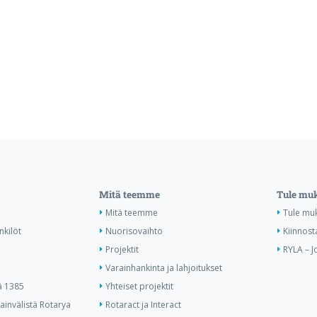
Mitä teemme
Tule mu
Mitä teemme
Tule mu
nkilöt
Nuorisovaihto
Kiinnost
Projektit
RYLA – J
Varainhankinta ja lahjoitukset
ä 1385
Yhteiset projektit
invälistä Rotarya
Rotaract ja Interact