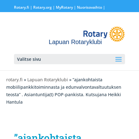
Rotary.fi
|
Rotary.org
|
MyRotary |
Nuorisovaihto
|
Lapuan Rotaryklubi
Valitse sivu
rotary.fi
»
Lapuan Rotaryklubi
» ”ajankohtaista
mobiilipankkitoiminnasta ja edunvalvontavaltuutuksen
teosta” . Asiantuntija(t) POP-pankista. Kutsujana Heikki
Hantula
”ajankohtaista