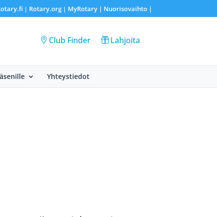
otary.fi
Rotary.org
MyRotary |
Nuorisovaihto
|
|
|
Club Finder
Lahjoita
Jäsenille
Yhteystiedot