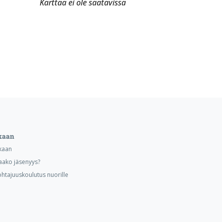
Karttaa ei ole saatavissa
kaan
kaan
aako jäsenyys?
ohtajuuskoulutus nuorille