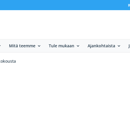
R
Mitä teemme
Tule mukaan
Ajankohtaista
ikokousta