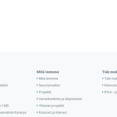
Mitä teemme
Tule mu
Mitä teemme
Tule mu
nkilöt
Nuorisovaihto
Kiinnost
Projektit
RYLA – J
Varainhankinta ja lahjoitukset
ä 1385
Yhteiset projektit
invälistä Rotarya
Rotaract ja Interact