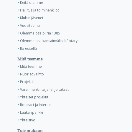
Keitä olemme
Hallitus ja toimihenkilöt
Klubin jäsenet
Vuositeema
Olemme osa piiriä 1385
Olemme osa kansainvälistä Rotarya
Ilo esitellä
Mitä teemme
Mitä teemme
Nuorisovaihto
Projektit
Varainhankinta ja lahjoitukset
Yhteiset projektit
Rotaract ja Interact
Lääkäripankki
Yhteistyö
Tule mukaan