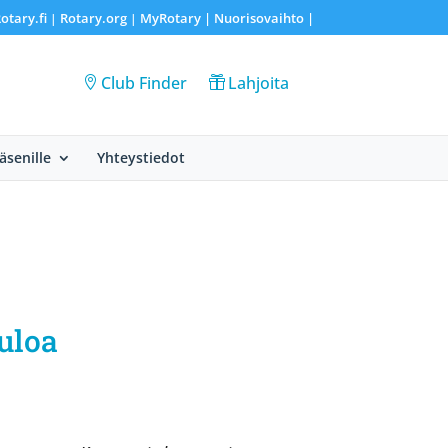
otary.fi
Rotary.org
MyRotary |
Nuorisovaihto
|
|
|
Club Finder
Lahjoita
Jäsenille
Yhteystiedot
tuloa