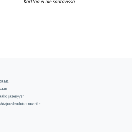
Karttaa ei ole saatavissa
kaan
kaan
aako jäsenyys?
ohtajuuskoulutus nuorille