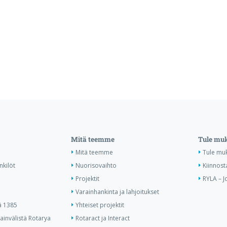
Mitä teemme
Tule mu
Mitä teemme
Tule mu
nkilöt
Nuorisovaihto
Kiinnost
Projektit
RYLA – J
Varainhankinta ja lahjoitukset
ä 1385
Yhteiset projektit
invälistä Rotarya
Rotaract ja Interact