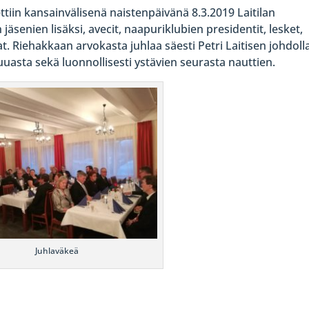
ettiin kansainvälisenä naistenpäivänä 8.3.2019 Laitilan
jäsenien lisäksi, avecit, naapuriklubien presidentit, lesket,
t. Riehakkaan arvokasta juhlaa säesti Petri Laitisen johdoll
ruuasta sekä luonnollisesti ystävien seurasta nauttien.
Juhlaväkeä