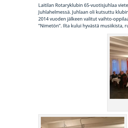
Laitilan Rotaryklubin 65-vuotisjuhlaa viet
Juhlahelmessä. Juhlaan oli kutsuttu klubin 
2014 vuoden jälkeen valitut vaihto-oppilaa
”Nimetön”. Ilta kului hyvästä musiikista, 