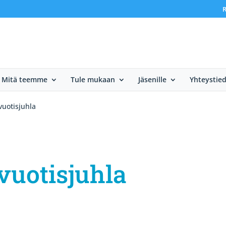
R
Mitä teemme
Tule mukaan
Jäsenille
Yhteystie
uotisjuhla
uotisjuhla