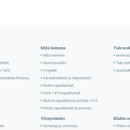
Mitä teemme
Tule mu
Mitä teemme
Kiinnost
nkilöt
Nuorisovaihto
Tule mu
ä 1410
Projektit
Jäsenha
invälistä Rotarya
Varainhankinta ja lahjoitukset
Klubin tapahtumat
Piirin 1410 tapahtumat
Klubien tapahtumat piirissä 1410
Piirien tapahtumat Suomessa
Yhteystiedot
Klubin o
sto
Somessa ja verkossa
Klubin as