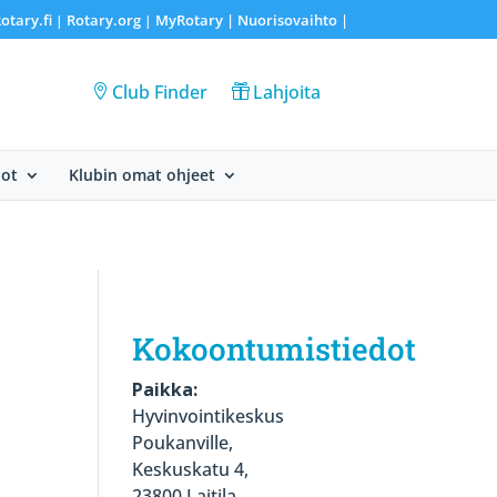
otary.fi
Rotary.org
MyRotary |
Nuorisovaihto
|
|
|
Club Finder
Lahjoita
dot
Klubin omat ohjeet
Kokoontumistiedot
Paikka:
Hyvinvointikeskus
Poukanville,
Keskuskatu 4,
23800 Laitila