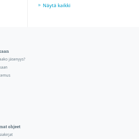
Näytä kaikki
kaan
aako jäsenyys?
kaan
kemus
mat ohjeet
iakirjat