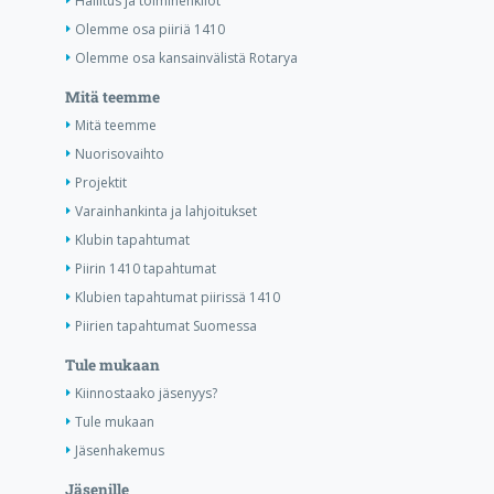
Hallitus ja toimihenkilöt
Olemme osa piiriä 1410
Olemme osa kansainvälistä Rotarya
Mitä teemme
Mitä teemme
Nuorisovaihto
Projektit
Varainhankinta ja lahjoitukset
Klubin tapahtumat
Piirin 1410 tapahtumat
Klubien tapahtumat piirissä 1410
Piirien tapahtumat Suomessa
Tule mukaan
Kiinnostaako jäsenyys?
Tule mukaan
Jäsenhakemus
Jäsenille