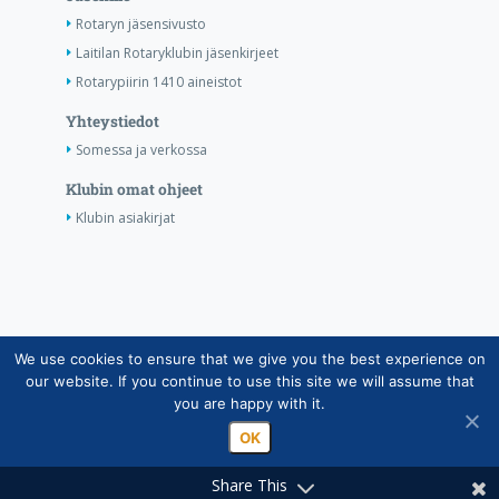
Rotaryn jäsensivusto
Laitilan Rotaryklubin jäsenkirjeet
Rotarypiirin 1410 aineistot
Yhteystiedot
Somessa ja verkossa
Klubin omat ohjeet
Klubin asiakirjat
We use cookies to ensure that we give you the best experience on
Copyright © Suomen Rotarypalvelu ry 2026 |
our website. If you continue to use this site we will assume that
Jäsentietojärjestelmän tietosuojaseloste
|
Henkilötietojen
you are happy with it.
käsittely Rotarytoiminnassa
OK
Share This