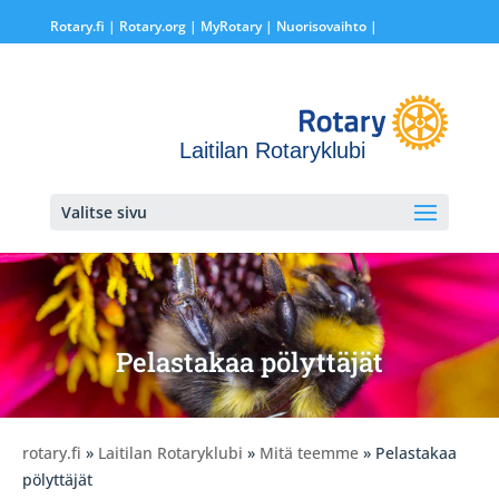
Rotary.fi
|
Rotary.org
|
MyRotary |
Nuorisovaihto
|
Laitilan Rotaryklubi
Valitse sivu
Pelastakaa pölyttäjät
rotary.fi
»
Laitilan Rotaryklubi
»
Mitä teemme
» Pelastakaa
pölyttäjät