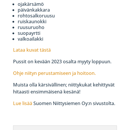
ojakärsämö
päivänkakkara
rohtosalkoruusu
ruiskaunokki
ruusuruoho
suopayrtti
valkoailakki
Lataa kuvat tästä
Pussit on kevään 2023 osalta myyty loppuun.
Ohje niityn perustamiseen ja hoitoon.
Muista olla kärsivällinen; niittykukat kehittyvät
hitaasti ensimmäisenä kesänä!
Lue lisää
Suomen Niittysiemen Oy:n sivustolta.