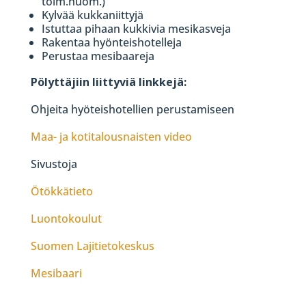
toim.huom.)
Kylvää kukkaniittyjä
Istuttaa pihaan kukkivia mesikasveja
Rakentaa hyönteishotelleja
Perustaa mesibaareja
Pölyttäjiin liittyviä linkkejä:
Ohjeita hyöteishotellien perustamiseen
Maa- ja kotitalousnaisten video
Sivustoja
Ötökkätieto
Luontokoulut
Suomen Lajitietokeskus
Mesibaari