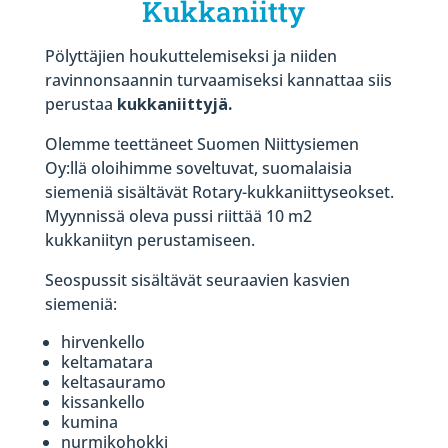
Kukkaniitty
Pölyttäjien houkuttelemiseksi ja niiden
ravinnonsaannin turvaamiseksi kannattaa siis
perustaa
kukkaniittyjä.
Olemme teettäneet Suomen Niittysiemen
Oy:llä oloihimme soveltuvat, suomalaisia
siemeniä sisältävät Rotary-kukkaniittyseokset.
Myynnissä oleva pussi riittää 10 m2
kukkaniityn perustamiseen.
Seospussit sisältävät seuraavien kasvien
siemeniä:
hirvenkello
keltamatara
keltasauramo
kissankello
kumina
nurmikohokki