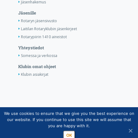
Jäsenhakemus
Jäsenille
Rotaryn jäsensivusto
Laitilan Rotaryklubin jäsenkirjeet
Rotarypiirin 1410 aineistot
Yhteystiedot
Somessa ja verkossa
Klubin omat ohjeet
Klubin asiakirjat
We use cookies to ensure that we give you the best experience on
Copyright © Suomen Rotarypalvelu ry 2026 |
our website. If you continue to use this site we will assume that
Jäsentietojärjestelmän tietosuojaseloste
|
Henkilötietojen
you are happy with it.
käsittely Rotarytoiminnassa
OK