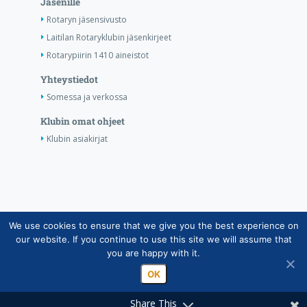
Jäsenille
Rotaryn jäsensivusto
Laitilan Rotaryklubin jäsenkirjeet
Rotarypiirin 1410 aineistot
Yhteystiedot
Somessa ja verkossa
Klubin omat ohjeet
Klubin asiakirjat
We use cookies to ensure that we give you the best experience on
Copyright © Suomen Rotarypalvelu ry 2026 |
our website. If you continue to use this site we will assume that
Jäsentietojärjestelmän tietosuojaseloste
|
Henkilötietojen
you are happy with it.
käsittely Rotarytoiminnassa
OK
Share This