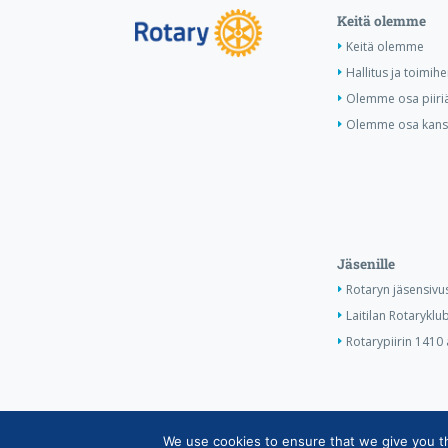
Keitä olemme
Keitä olemme
Hallitus ja toimihe
Olemme osa piiri
Olemme osa kansa
Jäsenille
Rotaryn jäsensivu
Laitilan Rotaryklub
Rotarypiirin 1410 
We use cookies to ensure that we give you the
Copyright © Suomen Rotarypalvelu ry 2026 |
Jäsent