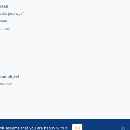
kaan
aako jäsenyys?
kaan
kemus
mat ohjeet
iakirjat
ill assume that you are happy with it.
OK
ssa