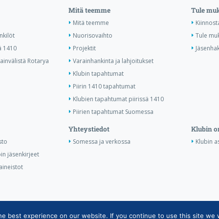
Mitä teemme
Tule mu
Mitä teemme
Kiinnost
nkilöt
Nuorisovaihto
Tule mu
ä 1410
Projektit
Jäsenha
invälistä Rotarya
Varainhankinta ja lahjoitukset
Klubin tapahtumat
Piirin 1410 tapahtumat
Klubien tapahtumat piirissä 1410
Piirien tapahtumat Suomessa
Yhteystiedot
Klubin o
sto
Somessa ja verkossa
Klubin as
in jäsenkirjeet
aineistot
 best experience on our website. If you continue to use this site we w
ietojärjestelmän tietosuojaseloste
|
Henkilötietojen käsittely Rotarytoiminna