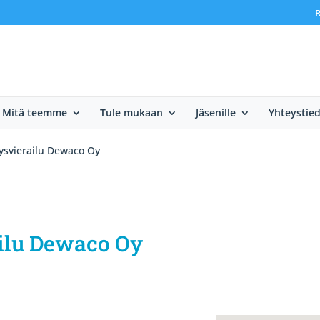
R
Mitä teemme
Tule mukaan
Jäsenille
Yhteystie
itysvierailu Dewaco Oy
railu Dewaco Oy