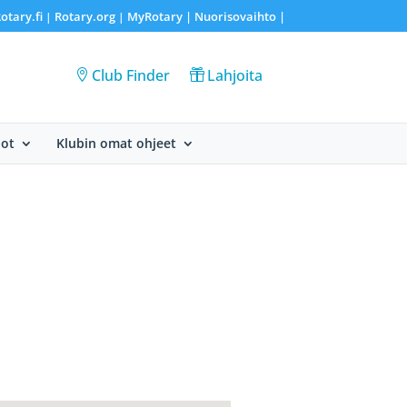
otary.fi
Rotary.org
MyRotary |
Nuorisovaihto
|
|
|
Club Finder
Lahjoita
dot
Klubin omat ohjeet