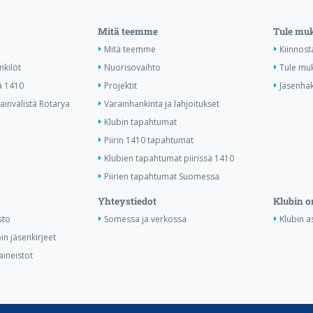
Mitä teemme
Tule mu
Mitä teemme
Kiinnost
nkilöt
Nuorisovaihto
Tule mu
ä 1410
Projektit
Jäsenha
invälistä Rotarya
Varainhankinta ja lahjoitukset
Klubin tapahtumat
Piirin 1410 tapahtumat
Klubien tapahtumat piirissä 1410
Piirien tapahtumat Suomessa
Yhteystiedot
Klubin o
sto
Somessa ja verkossa
Klubin as
in jäsenkirjeet
aineistot