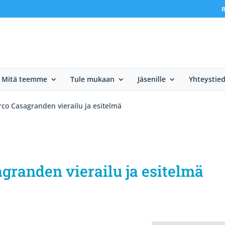
R
Mitä teemme
Tule mukaan
Jäsenille
Yhteystie
rco Casagranden vierailu ja esitelmä
agranden vierailu ja esitelmä