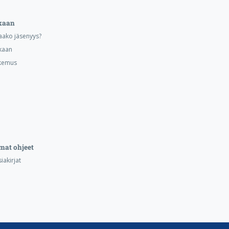
kaan
aako jäsenyys?
kaan
kemus
mat ohjeet
iakirjat