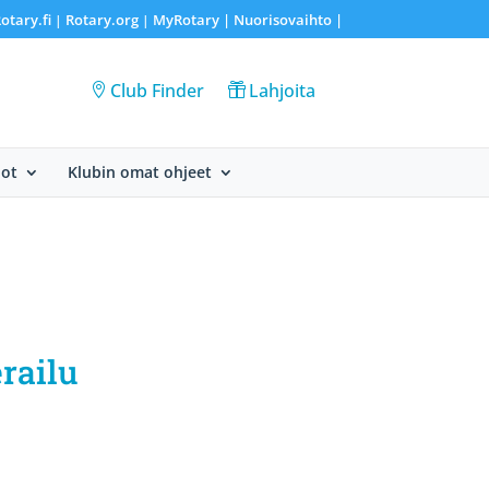
otary.fi
Rotary.org
MyRotary |
Nuorisovaihto
|
|
|
Club Finder
Lahjoita
dot
Klubin omat ohjeet
erailu