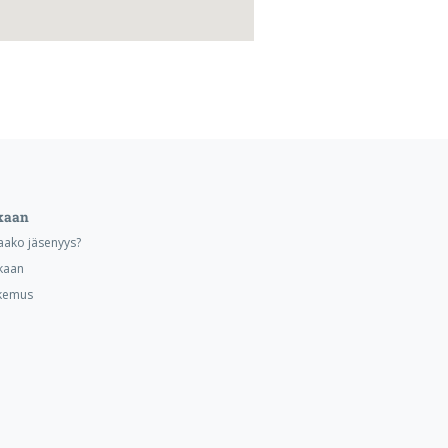
kaan
aako jäsenyys?
kaan
kemus