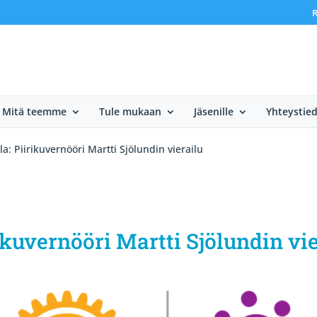
R
Mitä teemme
Tule mukaan
Jäsenille
Yhteystie
ila: Piirikuvernööri Martti Sjölundin vierailu
irikuvernööri Martti Sjölundin vi