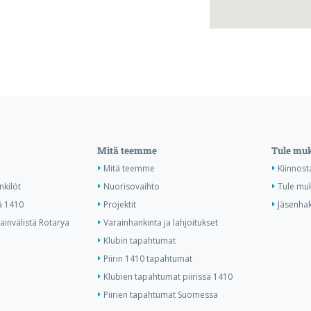
Mitä teemme
Tule mu
Mitä teemme
Kiinnost
nkilöt
Nuorisovaihto
Tule mu
ä 1410
Projektit
Jäsenha
invälistä Rotarya
Varainhankinta ja lahjoitukset
Klubin tapahtumat
Piirin 1410 tapahtumat
Klubien tapahtumat piirissä 1410
Piirien tapahtumat Suomessa