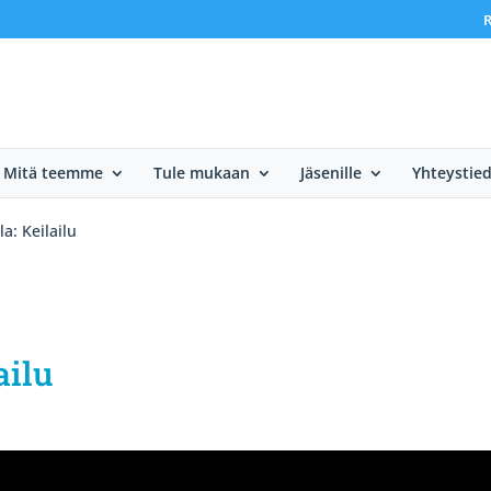
R
Mitä teemme
Tule mukaan
Jäsenille
Yhteystie
la: Keilailu
ailu