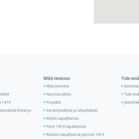
Mitä teemme
Tule mu
Mitä teemme
Kiinnost
nkilöt
Nuorisovaihto
Tule mu
ä 1410
Projektit
Jäsenha
invälistä Rotarya
Varainhankinta ja lahjoitukset
Klubin tapahtumat
Piirin 1410 tapahtumat
Klubien tapahtumat piirissä 1410