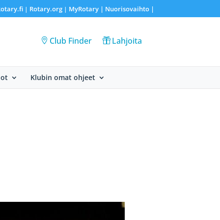
otary.fi
Rotary.org
MyRotary |
Nuorisovaihto
|
|
|
Club Finder
Lahjoita
dot
Klubin omat ohjeet