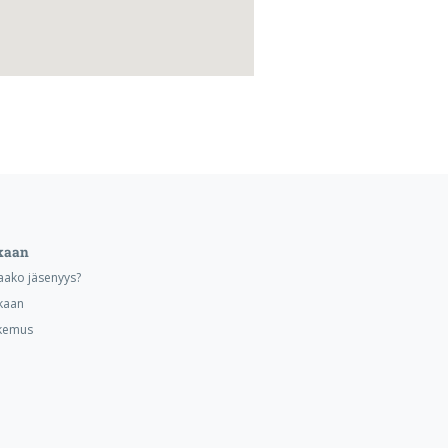
kaan
aako jäsenyys?
kaan
kemus