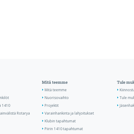
Mitä teemme
Tule mu
Mitä teemme
Kiinnost
nkilöt
Nuorisovaihto
Tule mu
ä 1410
Projektit
Jäsenha
invälistä Rotarya
Varainhankinta ja lahjoitukset
Klubin tapahtumat
Piirin 1410 tapahtumat