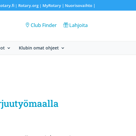
otary.fi
Rotary.org
MyRotary |
Nuorisovaihto
|
|
|
Club Finder
Lahjoita
dot
Klubin omat ohjeet
orjuutyömaalla