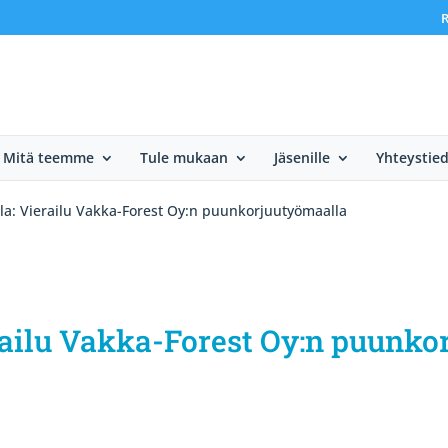
R
Mitä teemme
Tule mukaan
Jäsenille
Yhteystie
tila: Vierailu Vakka-Forest Oy:n puunkorjuutyömaalla
ierailu Vakka-Forest Oy:n puunk