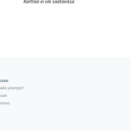
Karttaa ei ole saatavissa
kaan
aako jäsenyys?
kaan
kemus