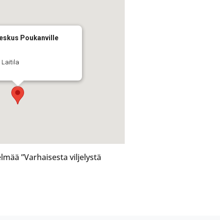
keskus Poukanville
 Laitila
lmää ”Varhaisesta viljelystä