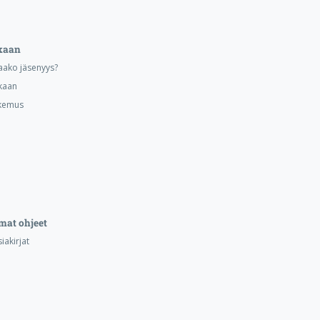
kaan
aako jäsenyys?
kaan
kemus
mat ohjeet
iakirjat