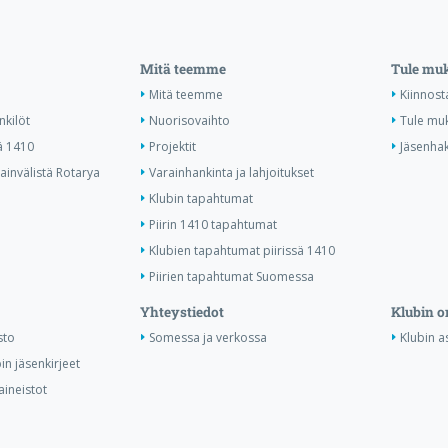
Mitä teemme
Tule mu
Mitä teemme
Kiinnost
nkilöt
Nuorisovaihto
Tule mu
ä 1410
Projektit
Jäsenha
invälistä Rotarya
Varainhankinta ja lahjoitukset
Klubin tapahtumat
Piirin 1410 tapahtumat
Klubien tapahtumat piirissä 1410
Piirien tapahtumat Suomessa
Yhteystiedot
Klubin o
sto
Somessa ja verkossa
Klubin as
in jäsenkirjeet
aineistot