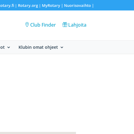
otary.fi
Rotary.org
MyRotary |
Nuorisovaihto
|
|
|
Club Finder
Lahjoita
dot
Klubin omat ohjeet