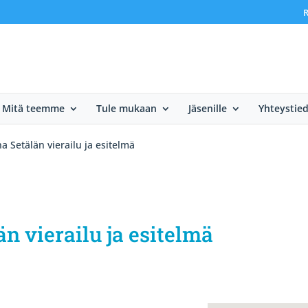
R
Mitä teemme
Tule mukaan
Jäsenille
Yhteystie
na Setälän vierailu ja esitelmä
än vierailu ja esitelmä