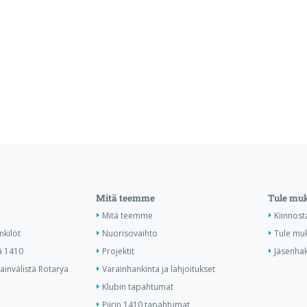
Mitä teemme
Tule mu
Mitä teemme
Kiinnost
nkilöt
Nuorisovaihto
Tule mu
ä 1410
Projektit
Jäsenha
invälistä Rotarya
Varainhankinta ja lahjoitukset
Klubin tapahtumat
Piirin 1410 tapahtumat