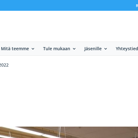
R
Mitä teemme
Tule mukaan
Jäsenille
Yhteystie
.2022