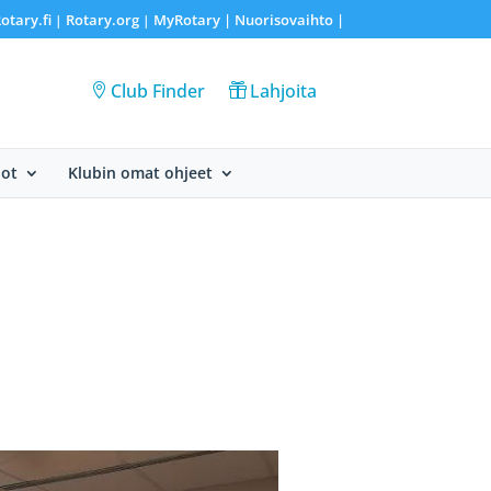
otary.fi
Rotary.org
MyRotary |
Nuorisovaihto
|
|
|
Club Finder
Lahjoita
dot
Klubin omat ohjeet