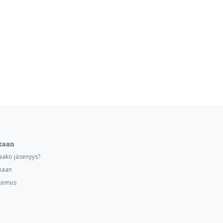
kaan
aako jäsenyys?
kaan
kemus