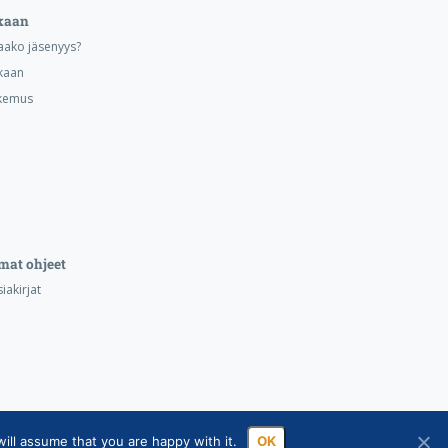
kaan
aako jäsenyys?
kaan
kemus
mat ohjeet
iakirjat
ill assume that you are happy with it.
OK
ssa