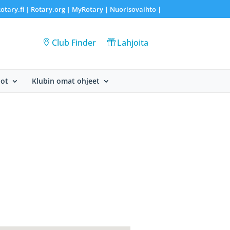
otary.fi
Rotary.org
MyRotary |
Nuorisovaihto
|
|
|
Club Finder
Lahjoita
dot
Klubin omat ohjeet