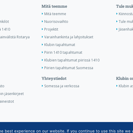
Mitä teemme
Tule mu
Mitä teemme
Kiinnost
nkilöt
Nuorisovaihto
Tule mu
ä 1410
Projektit
Jäsenha
invälistä Rotarya
Varainhankinta ja lahjoitukset
Klubin tapahtumat
Piirin 1410 tapahtumat
Klubien tapahtumat piirissä 1410
Piirien tapahtumat Suomessa
Yhteystiedot
Klubin o
sto
Somessa ja verkossa
Klubin as
in jäsenkirjeet
aineistot
 best experience on our website. If you continue to use this site we w
ietojärjestelmän tietosuojaseloste
|
Henkilötietojen käsittely Rotarytoiminna