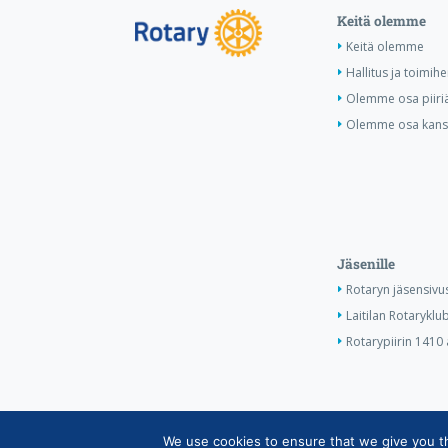
Keitä olemme
Keitä olemme
Hallitus ja toimihe
Olemme osa piiri
Olemme osa kansa
Jäsenille
Rotaryn jäsensivu
Laitilan Rotaryklub
Rotarypiirin 1410 
We use cookies to ensure that we give you the
Copyright © Suomen Rotarypalvelu ry 2026 |
Jäsent