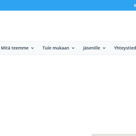
R
Mitä teemme
Tule mukaan
Jäsenille
Yhteystie