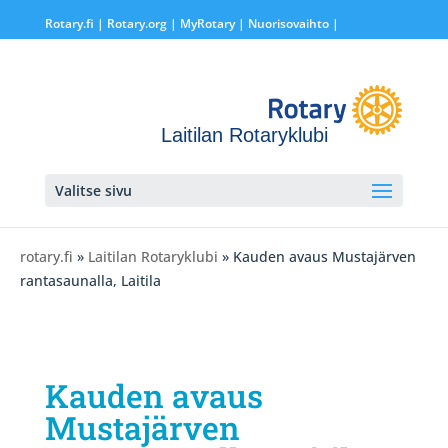
Rotary.fi
|
Rotary.org
|
MyRotary |
Nuorisovaihto
|
Laitilan Rotaryklubi
Valitse sivu
rotary.fi
»
Laitilan Rotaryklubi
» Kauden avaus Mustajärven
rantasaunalla, Laitila
Kauden avaus
Mustajärven