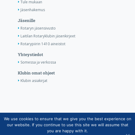
Tule mukaan
Jäsenhakemus
Jäsenille
Rotaryn jäsensivusto
Laitilan Rotaryklubin jäsenkirjeet
Rotarypiirin 1410 aineistot
Yhteystiedot
Somessa ja verkossa
Klubin omat ohjeet
Klubin asiakirjat
We use cookies to ensure that we give you the best experience on
Copyright © Suomen Rotarypalvelu ry 2026 |
our website. If you continue to use this site we will assume that
Jäsentietojärjestelmän tietosuojaseloste
|
Henkilötietojen
you are happy with it.
käsittely Rotarytoiminnassa