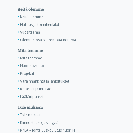
Keitä olemme
Keitä olemme
Hallitus ja toimihenkilöt
Vuositeema
Olemme osa suurempaa Rotarya
Mitä teemme
Mitä teemme
Nuorisovaihto
Projektit
Varainhankinta ja lahjoitukset
Rotaract ja Interact
Lääkäripankki
Tule mukaan
Tule mukaan
Kiinnostaako jäsenyys?
RYLA – Johtajuuskoulutus nuorille