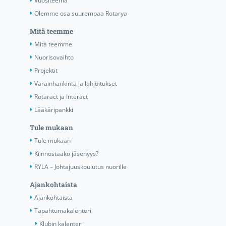
Vuositeema
Olemme osa suurempaa Rotarya
Mitä teemme
Mitä teemme
Nuorisovaihto
Projektit
Varainhankinta ja lahjoitukset
Rotaract ja Interact
Lääkäripankki
Tule mukaan
Tule mukaan
Kiinnostaako jäsenyys?
RYLA – Johtajuuskoulutus nuorille
Ajankohtaista
Ajankohtaista
Tapahtumakalenteri
Klubin kalenteri