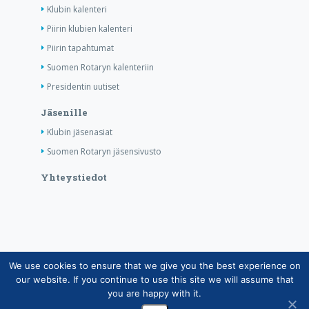
Klubin kalenteri
Piirin klubien kalenteri
Piirin tapahtumat
Suomen Rotaryn kalenteriin
Presidentin uutiset
Jäsenille
Klubin jäsenasiat
Suomen Rotaryn jäsensivusto
Yhteystiedot
We use cookies to ensure that we give you the best experience on
Copyright © Suomen Rotarypalvelu ry 2026 |
our website. If you continue to use this site we will assume that
Jäsentietojärjestelmän tietosuojaseloste
|
Henkilötietojen
you are happy with it.
käsittely Rotarytoiminnassa