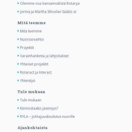
Olemme osa kansainvälistä Rotarya
Jorma ja Märtha Sihvolan Säätiö sr
Mitä teemme
Mitä teemme
Nuorisovaihto
Projektit
Varainhankinta ja lahjoitukset
Yhteiset projektit
Rotaract ja Interact
Yhteistyö
Tule mukaan
Tule mukaan
Kiinnostaako jäsenyys?
RYLA – Johtajuuskoulutus nuorille
Ajankohtaista