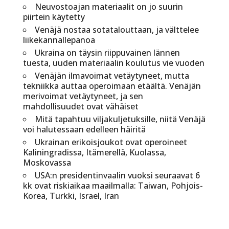
Neuvostoajan materiaalit on jo suurin
piirtein käytetty
Venäjä nostaa sotatalouttaan, ja välttelee
liikekannallepanoa
Ukraina on täysin riippuvainen lännen
tuesta, uuden materiaalin koulutus vie vuoden
Venäjän ilmavoimat vetäytyneet, mutta
tekniikka auttaa operoimaan etäältä. Venäjän
merivoimat vetäytyneet, ja sen
mahdollisuudet ovat vähäiset
Mitä tapahtuu viljakuljetuksille, niitä Venäjä
voi halutessaan edelleen häiritä
Ukrainan erikoisjoukot ovat operoineet
Kaliningradissa, Itämerellä, Kuolassa,
Moskovassa
USA:n presidentinvaalin vuoksi seuraavat 6
kk ovat riskiaikaa maailmalla: Taiwan, Pohjois-
Korea, Turkki, Israel, Iran