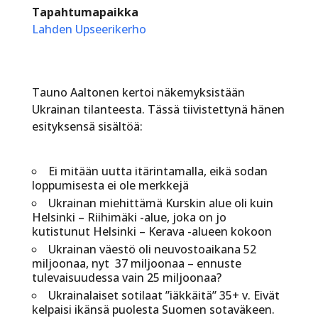
Tapahtumapaikka
Lahden Upseerikerho
Tauno Aaltonen kertoi näkemyksistään
Ukrainan tilanteesta. Tässä tiivistettynä hänen
esityksensä sisältöä:
Ei mitään uutta itärintamalla, eikä sodan
loppumisesta ei ole merkkejä
Ukrainan miehittämä Kurskin alue oli kuin
Helsinki – Riihimäki -alue, joka on jo
kutistunut Helsinki – Kerava -alueen kokoon
Ukrainan väestö oli neuvostoaikana 52
miljoonaa, nyt 37 miljoonaa – ennuste
tulevaisuudessa vain 25 miljoonaa?
Ukrainalaiset sotilaat ”iäkkäitä” 35+ v. Eivät
kelpaisi ikänsä puolesta Suomen sotaväkeen.