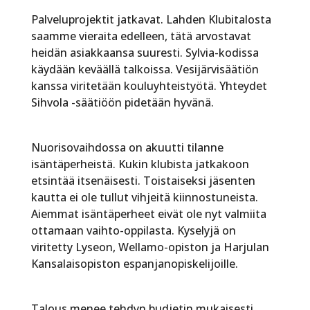
Palveluprojektit jatkavat. Lahden Klubitalosta
saamme vieraita edelleen, tätä arvostavat
heidän asiakkaansa suuresti. Sylvia-kodissa
käydään keväällä talkoissa. Vesijärvisäätiön
kanssa viritetään kouluyhteistyötä. Yhteydet
Sihvola -säätiöön pidetään hyvänä.
Nuorisovaihdossa on akuutti tilanne
isäntäperheistä. Kukin klubista jatkakoon
etsintää itsenäisesti. Toistaiseksi jäsenten
kautta ei ole tullut vihjeitä kiinnostuneista.
Aiemmat isäntäperheet eivät ole nyt valmiita
ottamaan vaihto-oppilasta. Kyselyjä on
viritetty Lyseon, Wellamo-opiston ja Harjulan
Kansalaisopiston espanjanopiskelijoille.
Talous menee tehdyn budjetin mukaisesti.