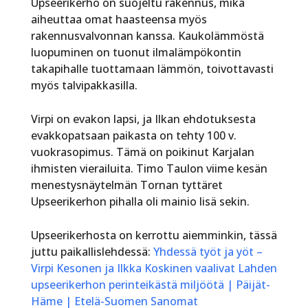
Upseerikerho on suojeltu rakennus, mikä
aiheuttaa omat haasteensa myös
rakennusvalvonnan kanssa. Kaukolämmöstä
luopuminen on tuonut ilmalämpökontin
takapihalle tuottamaan lämmön, toivottavasti
myös talvipakkasilla.
Virpi on evakon lapsi, ja Ilkan ehdotuksesta
evakkopatsaan paikasta on tehty 100 v.
vuokrasopimus. Tämä on poikinut Karjalan
ihmisten vierailuita. Timo Taulon viime kesän
menestysnäytelmän Tornan tyttäret
Upseerikerhon pihalla oli mainio lisä sekin.
Upseerikerhosta on kerrottu aiemminkin, tässä
juttu paikallislehdessä:
Yhdessä työt ja yöt –
Virpi Kesonen ja Ilkka Koskinen vaalivat Lahden
upseerikerhon perinteikästä miljöötä | Päijät-
Häme | Etelä-Suomen Sanomat