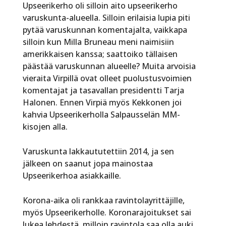
Upseerikerho oli silloin aito upseerikerho
varuskunta-alueella. Silloin erilaisia lupia piti
pytää varuskunnan komentajalta, vaikkapa
silloin kun Milla Bruneau meni naimisiin
amerikkaisen kanssa; saattoiko tällaisen
päästää varuskunnan alueelle? Muita arvoisia
vieraita Virpillä ovat olleet puolustusvoimien
komentajat ja tasavallan presidentti Tarja
Halonen. Ennen Virpiä myös Kekkonen joi
kahvia Upseerikerholla Salpausselän MM-
kisojen alla.
Varuskunta lakkaututettiin 2014, ja sen
jälkeen on saanut jopa mainostaa
Upseerikerhoa asiakkaille.
Korona-aika oli rankkaa ravintolayrittäjille,
myös Upseerikerholle. Koronarajoitukset sai
lukea lehdestä, milloin ravintola saa olla auki,