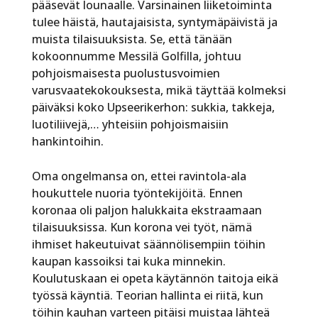
pääsevät lounaalle. Varsinainen liiketoiminta
tulee häistä, hautajaisista, syntymäpäivistä ja
muista tilaisuuksista. Se, että tänään
kokoonnumme Messilä Golfilla, johtuu
pohjoismaisesta puolustusvoimien
varusvaatekokouksesta, mikä täyttää kolmeksi
päiväksi koko Upseerikerhon: sukkia, takkeja,
luotiliivejä,… yhteisiin pohjoismaisiin
hankintoihin.
Oma ongelmansa on, ettei ravintola-ala
houkuttele nuoria työntekijöitä. Ennen
koronaa oli paljon halukkaita ekstraamaan
tilaisuuksissa. Kun korona vei työt, nämä
ihmiset hakeutuivat säännölisempiin töihin
kaupan kassoiksi tai kuka minnekin.
Koulutuskaan ei opeta käytännön taitoja eikä
työssä käyntiä. Teorian hallinta ei riitä, kun
töihin kauhan varteen pitäisi muistaa lähteä