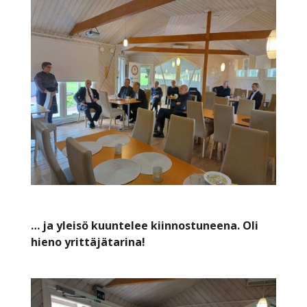
… ja yleisö kuuntelee kiinnostuneena. Oli
hieno yrittäjätarina!