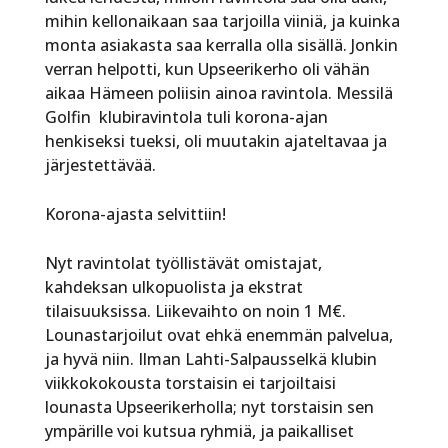
mihin kellonaikaan saa tarjoilla viiniä, ja kuinka
monta asiakasta saa kerralla olla sisällä. Jonkin
verran helpotti, kun Upseerikerho oli vähän
aikaa Hämeen poliisin ainoa ravintola. Messilä
Golfin klubiravintola tuli korona-ajan
henkiseksi tueksi, oli muutakin ajateltavaa ja
järjestettävää.
Korona-ajasta selvittiin!
Nyt ravintolat työllistävät omistajat,
kahdeksan ulkopuolista ja ekstrat
tilaisuuksissa. Liikevaihto on noin 1 M€.
Lounastarjoilut ovat ehkä enemmän palvelua,
ja hyvä niin. Ilman Lahti-Salpausselkä klubin
viikkokokousta torstaisin ei tarjoiltaisi
lounasta Upseerikerholla; nyt torstaisin sen
ympärille voi kutsua ryhmiä, ja paikalliset