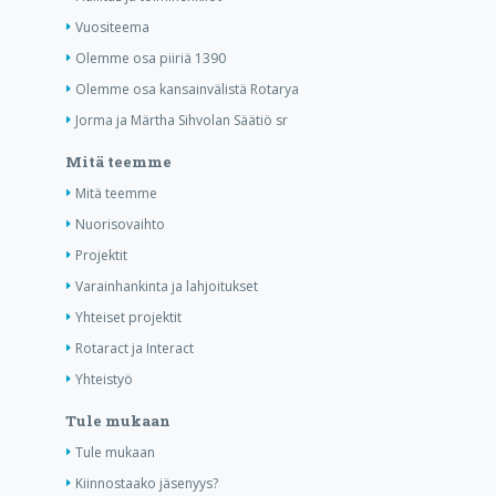
Vuositeema
Olemme osa piiriä 1390
Olemme osa kansainvälistä Rotarya
Jorma ja Märtha Sihvolan Säätiö sr
Mitä teemme
Mitä teemme
Nuorisovaihto
Projektit
Varainhankinta ja lahjoitukset
Yhteiset projektit
Rotaract ja Interact
Yhteistyö
Tule mukaan
Tule mukaan
Kiinnostaako jäsenyys?