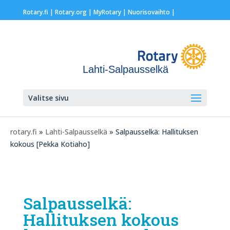
Rotary.fi
|
Rotary.org
|
MyRotary |
Nuorisovaihto
|
Lahti-Salpausselkä
Valitse sivu
rotary.fi
»
Lahti-Salpausselkä
» Salpausselkä: Hallituksen
kokous [Pekka Kotiaho]
Salpausselkä:
Hallituksen kokous