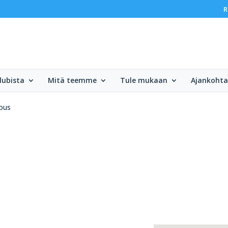
R
lubista
Mitä teemme
Tule mukaan
Ajankohta
kous