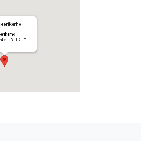
seerikerho
erikerho
nkatu 3 - LAHTI