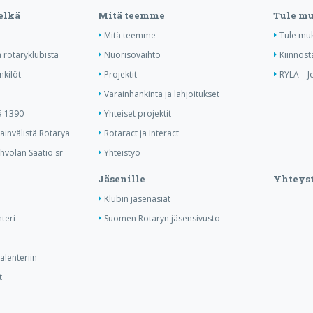
elkä
Mitä teemme
Tule m
Mitä teemme
Tule mu
 rotaryklubista
Nuorisovaihto
Kiinnost
nkilöt
Projektit
RYLA – J
Varainhankinta ja lahjoitukset
ä 1390
Yhteiset projektit
invälistä Rotarya
Rotaract ja Interact
hvolan Säätiö sr
Yhteistyö
Jäsenille
Yhteyst
Klubin jäsenasiat
nteri
Suomen Rotaryn jäsensivusto
lenteriin
t