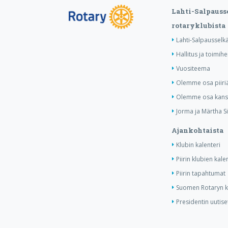
Lahti-Salpauss
rotaryklubista
Lahti-Salpausselkä
Hallitus ja toimihe
Vuositeema
Olemme osa piiri
Olemme osa kansa
Jorma ja Märtha Si
Ajankohtaista
Klubin kalenteri
Piirin klubien kale
Piirin tapahtumat
Suomen Rotaryn ka
Presidentin uutise