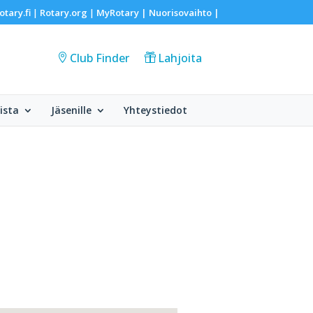
otary.fi
Rotary.org
MyRotary |
Nuorisovaihto
|
|
|
Club Finder
Lahjoita
ista
Jäsenille
Yhteystiedot