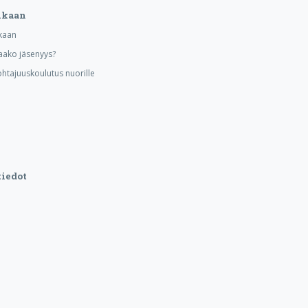
ukaan
kaan
aako jäsenyys?
ohtajuuskoulutus nuorille
iedot