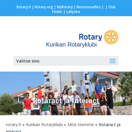
Rotary.fi
|
Rotary.org
|
MyRotary |
Nuorisovaihto
|
| Club
Finder
| Lahjoita
Kurikan Rotaryklubi
Valitse sivu
Rotaract ja Interact
rotary.fi
»
Kurikan Rotaryklubi
»
Mitä teemme
» Rotaract ja
Interact