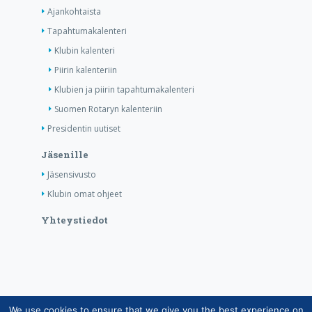
Ajankohtaista
Tapahtumakalenteri
Klubin kalenteri
Piirin kalenteriin
Klubien ja piirin tapahtumakalenteri
Suomen Rotaryn kalenteriin
Presidentin uutiset
Jäsenille
Jäsensivusto
Klubin omat ohjeet
Yhteystiedot
We use cookies to ensure that we give you the best experience on
Copyright © Suomen Rotarypalvelu ry 2026 |