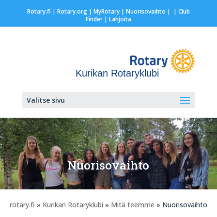
Rotary.fi
|
Rotary.org
|
MyRotary |
Nuorisovaihto
|
| Club
Finder
| Lahjoita
Kurikan Rotaryklubi
Valitse sivu
Nuorisovaihto
rotary.fi
»
Kurikan Rotaryklubi
»
Mitä teemme
» Nuorisovaihto