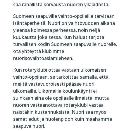
saa rahallista korvausta nuoren ylläpidosta.
Suomeen saapuville vaihto-oppilaille tarvitaan
isäntäperheitä. Nuori on vaihtovuoden aikana
yleensä kolmessa perheessä, noin neljä
kuukautta jokaisessa. Kun haluat tarjota
turvallisen kodin Suomeen saapuvalle nuorelle,
ota yhteyttä klubimme
nuorisovaihtoasiamieheen.
Kun rotaryklubi ottaa vastaan ulkomaisen
vaihto-oppilaan, se tarkoittaa samalla, että
meiltä vastavuoroisesti pääsee nuori
ulkomaille. Ulkomailla koulunkäynti ei
suinkaan aina ole oppilaalle ilmaista, mutta
nuoren vastaanottava rotaryklubi vastaa
näistäkin kustannuksista. Nuori saa myös
samat edut ja huolenpidon kuin maahamme
saapuva nuori.