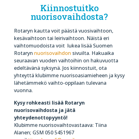
Kiinnostuitko
nuorisovaihdosta?
Rotaryn kautta voit päästä vuosivaihtoon,
kesävaihtoon tai leirivaihtoon. Näistä eri
vaihtomuodoista voit
lukea lisää Suomen
Rotaryn
nuorisovaihdon
sivuilta.
Hakuaika
seuraavan vuoden vaihtoihin on hakuvuotta
edeltävänä syksynä. Jos kiinnostuit, ota
yhteyttä klubimme nuorisoasiamieheen ja kysy
lähetämmekö vaihto-oppilaan tulevana
vuonna.
Kysy rohkeasti lisää Rotaryn
nuorisovaihdosta ja jätä
yhteydenottopyyntö!
Klubimme nuorisovaihtovastaava: Tiina
Alanen; GSM 050 5451967