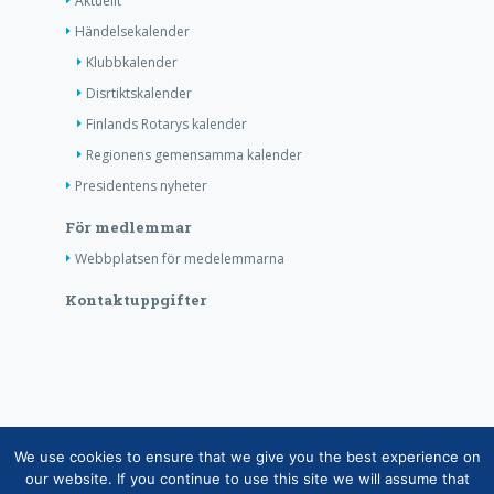
Aktuellt
Händelsekalender
Klubbkalender
Disrtiktskalender
Finlands Rotarys kalender
Regionens gemensamma kalender
Presidentens nyheter
För medlemmar
Webbplatsen för medelemmarna
Kontaktuppgifter
Copyright © Finlands Rotaryservice rf 2026 |
We use cookies to ensure that we give you the best experience on
Medelemsdatabasens datasäkerhetsanvisning
|
our website. If you continue to use this site we will assume that