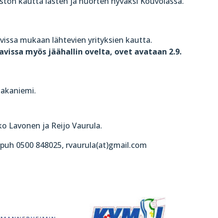
estön kautta lasten ja nuorten hyväksi Kouvolassa.
vissa mukaan lähtevien yrityksien kautta.
vissa myös jäähallin ovelta, ovet avataan 2.9.
Hakaniemi.
ko Lavonen ja Reijo Vaurula.
 puh 0500 848025, rvaurula(at)gmail.com