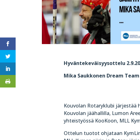
Hyväntekeväisyysottelu 2.9.2
Mika Saukkonen Dream Team –
Kouvolan Rotaryklubi järjestää 
Kouvolan jäähallilla, Lumon Aree
yhteistyössä KooKoon, MLL Kyme
Ottelun tuotot ohjataan KymLin