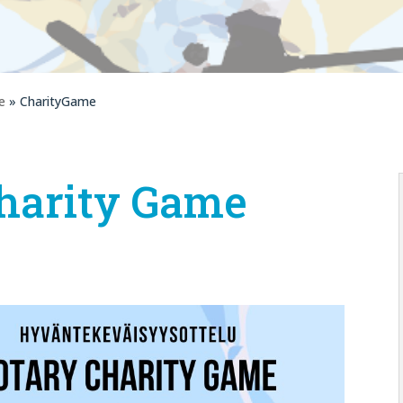
e
» CharityGame
harity Game