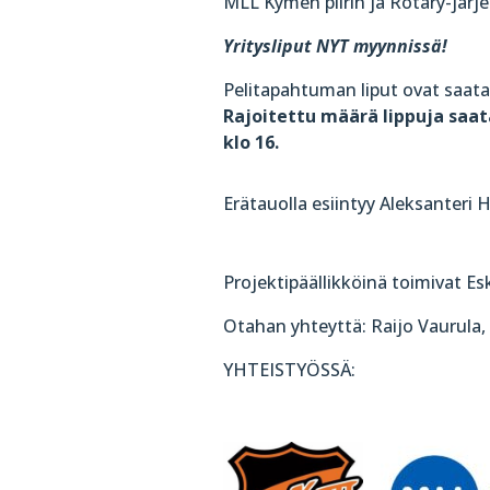
MLL Kymen piirin ja Rotary-järj
Yritysliput NYT myynnissä!
Pelitapahtuman liput ovat saata
Rajoitettu määrä lippuja saata
klo 16.
Erätauolla esiintyy Aleksanteri 
Projektipäällikköinä toimivat Es
Otahan yhteyttä: Raijo Vaurula,
YHTEISTYÖSSÄ: