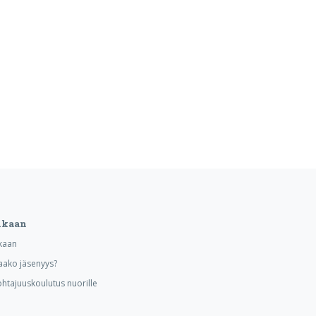
ukaan
kaan
aako jäsenyys?
ohtajuuskoulutus nuorille