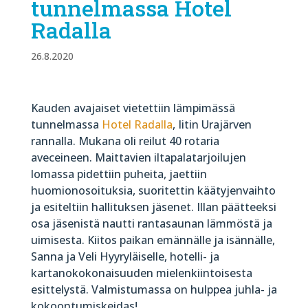
tunnelmassa Hotel
Radalla
26.8.2020
Kauden avajaiset vietettiin lämpimässä
tunnelmassa
Hotel Radalla
, Iitin Urajärven
rannalla. Mukana oli reilut 40 rotaria
aveceineen. Maittavien iltapalatarjoilujen
lomassa pidettiin puheita, jaettiin
huomionosoituksia, suoritettin käätyjenvaihto
ja esiteltiin hallituksen jäsenet. Illan päätteeksi
osa jäsenistä nautti rantasaunan lämmöstä ja
uimisesta. Kiitos paikan emännälle ja isännälle,
Sanna ja Veli Hyyryläiselle, hotelli- ja
kartanokokonaisuuden mielenkiintoisesta
esittelystä. Valmistumassa on hulppea juhla- ja
kokoontumiskeidas!