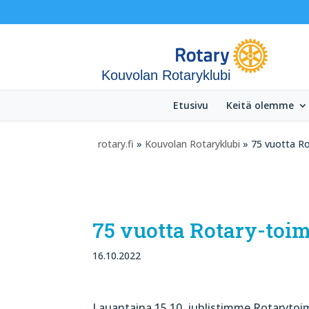
Kouvolan Rotaryklubi
Etusivu
Keitä olemme
rotary.fi
»
Kouvolan Rotaryklubi
» 75 vuotta Ro
75 vuotta Rotary-toi
16.10.2022
Lauantaina 15.10. juhlistimme Rotarytoi