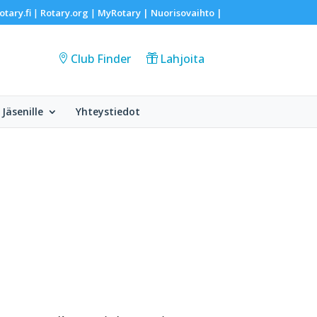
otary.fi
Rotary.org
MyRotary |
Nuorisovaihto
|
|
|
Club Finder
Lahjoita
Jäsenille
Yhteystiedot