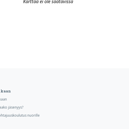
Karttaa ei ole saatavissa
ukaan
kaan
aako jäsenyys?
ohtajuuskoulutus nuorille