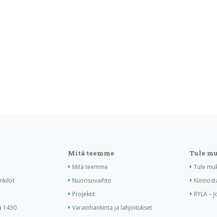
Mitä teemme
Tule m
Mitä teemme
Tule mu
nkilöt
Nuorisovaihto
Kiinnost
Projektit
RYLA – J
ä 1430
Varainhankinta ja lahjoitukset