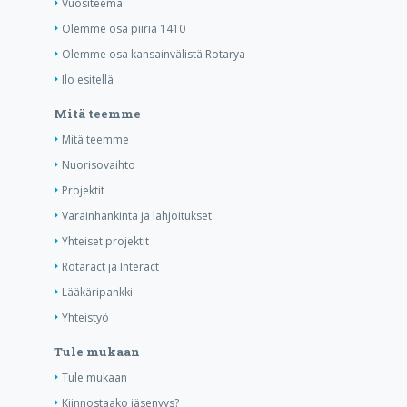
Vuositeema
Olemme osa piiriä 1410
Olemme osa kansainvälistä Rotarya
Ilo esitellä
Mitä teemme
Mitä teemme
Nuorisovaihto
Projektit
Varainhankinta ja lahjoitukset
Yhteiset projektit
Rotaract ja Interact
Lääkäripankki
Yhteistyö
Tule mukaan
Tule mukaan
Kiinnostaako jäsenyys?