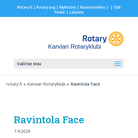
Rotary.fi
|
Rotary.org
|
MyRotary |
Nuorisovaihto
|
| Club
Finder
| Lahjoita
Karvian Rotaryklubi
Valitse sivu
rotary.fi
»
Karvian Rotaryklubi
» Ravintola Face
Ravintola Face
7.4.2026