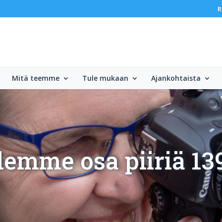
R
Mitä teemme
Tule mukaan
Ajankohtaista
lemme osa piiriä 13