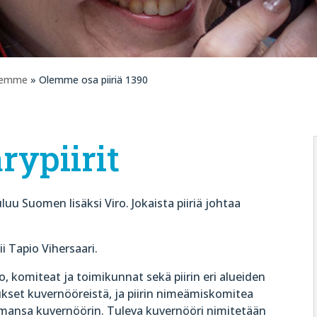
olemme
» Olemme osa piiriä 1390
rypiirit
luu Suomen lisäksi Viro. Jokaista piiriä johtaa
 Tapio Vihersaari.
, komiteat ja toimikunnat sekä piirin eri alueiden
ukset kuvernööreistä, ja piirin nimeämiskomitea
mansa kuvernöörin. Tuleva kuvernööri nimitetään