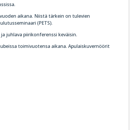
ssissa.
a vuoden aikana. Niistä tärkein on tulevien
koulutusseminaari (PETS).
ja juhlava piirikonferenssi keväisin.
ä klubeissa toimivuotensa aikana. Apulaiskuvernöörit