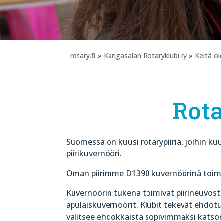
rotary.fi
»
Kangasalan Rotaryklubi ry
»
Keitä 
Rota
Suomessa on kuusi rotarypiiriä, joihin kuu
piirikuvernööri.
Oman piirimme D1390 kuvernöörinä toimii
Kuvernöörin tukena toimivat piirineuvosto
apulaiskuvernöörit. Klubit tekevät ehdot
valitsee ehdokkaista sopivimmaksi katso