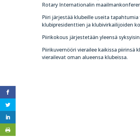
Rotary Internationalin maailmankonferen
Piiri järjestää klubeille useita tapahtumi
klubipresidenttien ja klubivirkailijoiden 
Piirikokous järjestetään yleensä syksyisin 
Piirikuvernööri vierailee kaikissa piirins
vierailevat oman alueensa klubeissa.