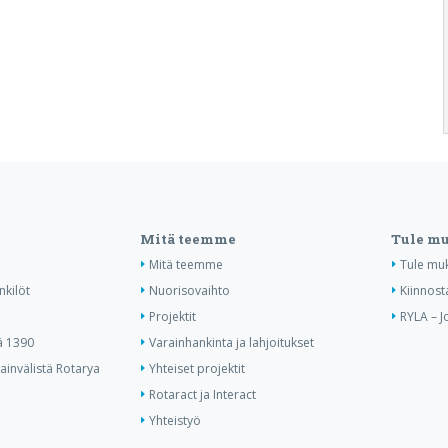
Mitä teemme
Tule m
Mitä teemme
Tule mu
nkilöt
Nuorisovaihto
Kiinnost
Projektit
RYLA – J
ä 1390
Varainhankinta ja lahjoitukset
invälistä Rotarya
Yhteiset projektit
Rotaract ja Interact
Yhteistyö