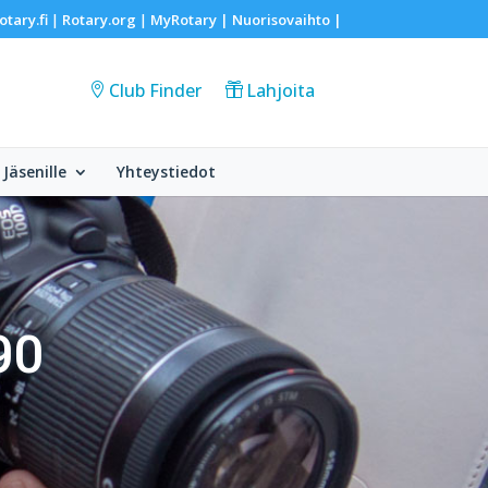
otary.fi
Rotary.org
MyRotary |
Nuorisovaihto
|
|
|
Club Finder
Lahjoita
Jäsenille
Yhteystiedot
90