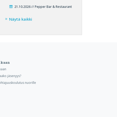
21.10.2026 // Pepper Bar & Restaurant
Näytä kaikki
ukaan
kaan
aako jäsenyys?
ohtajuuskoulutus nuorille