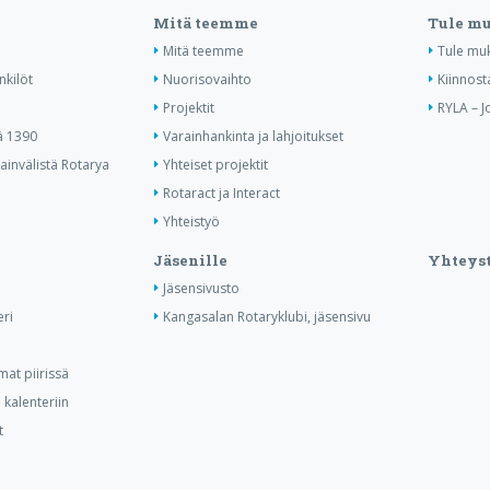
Mitä teemme
Tule m
Mitä teemme
Tule mu
nkilöt
Nuorisovaihto
Kiinnost
Projektit
RYLA – J
ä 1390
Varainhankinta ja lahjoitukset
invälistä Rotarya
Yhteiset projektit
Rotaract ja Interact
Yhteistyö
Jäsenille
Yhteyst
Jäsensivusto
ri
Kangasalan Rotaryklubi, jäsensivu
at piirissä
kalenteriin
t