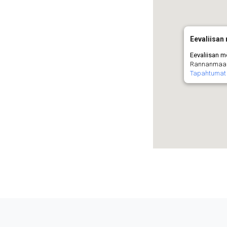
Eevaliisan
Eevaliisan m
Rannanmaant
Tapahtumat