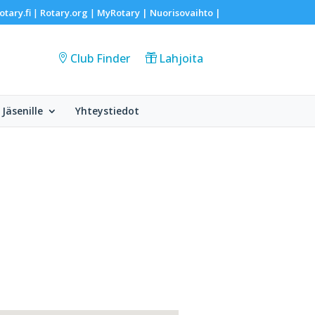
otary.fi
Rotary.org
MyRotary |
Nuorisovaihto
|
|
|
Club Finder
Lahjoita
Jäsenille
Yhteystiedot