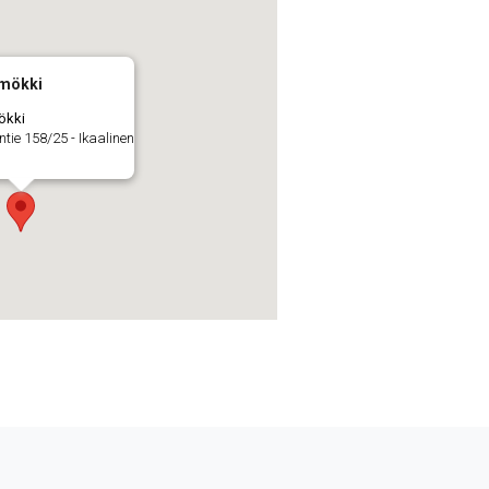
 mökki
ökki
ie 158/25 - Ikaalinen