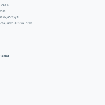
ukaan
kaan
aako jäsenyys?
ohtajuuskoulutus nuorille
iedot