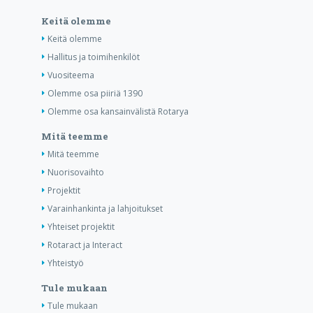
Keitä olemme
Keitä olemme
Hallitus ja toimihenkilöt
Vuositeema
Olemme osa piiriä 1390
Olemme osa kansainvälistä Rotarya
Mitä teemme
Mitä teemme
Nuorisovaihto
Projektit
Varainhankinta ja lahjoitukset
Yhteiset projektit
Rotaract ja Interact
Yhteistyö
Tule mukaan
Tule mukaan