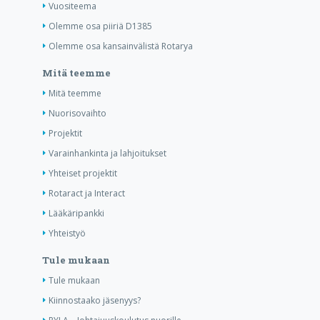
Vuositeema
Olemme osa piiriä D1385
Olemme osa kansainvälistä Rotarya
Mitä teemme
Mitä teemme
Nuorisovaihto
Projektit
Varainhankinta ja lahjoitukset
Yhteiset projektit
Rotaract ja Interact
Lääkäripankki
Yhteistyö
Tule mukaan
Tule mukaan
Kiinnostaako jäsenyys?