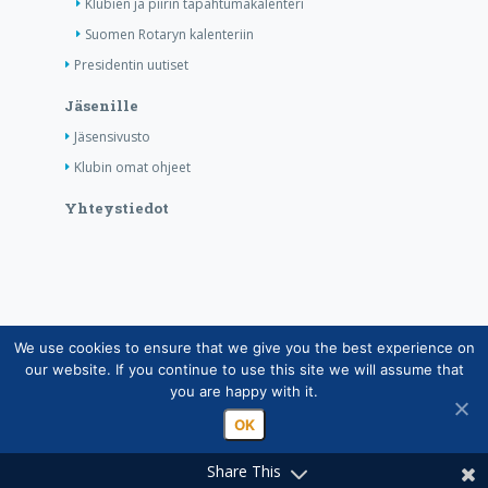
Klubien ja piirin tapahtumakalenteri
Suomen Rotaryn kalenteriin
Presidentin uutiset
Jäsenille
Jäsensivusto
Klubin omat ohjeet
Yhteystiedot
We use cookies to ensure that we give you the best experience on
Copyright © Suomen Rotarypalvelu ry 2026 |
our website. If you continue to use this site we will assume that
Jäsentietojärjestelmän tietosuojaseloste
|
Henkilötietojen
you are happy with it.
käsittely Rotarytoiminnassa
OK
Share This